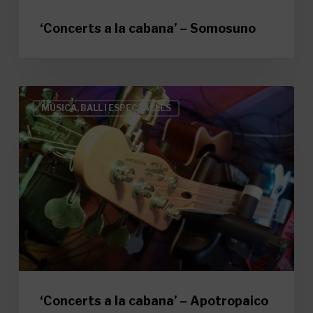
‘Concerts a la cabana’ – Somosuno
‘Concerts
MÚSICA, BALL I ESPECTACLES
a
la
cabana’
–
Apotropaico
‘Concerts a la cabana’ – Apotropaico