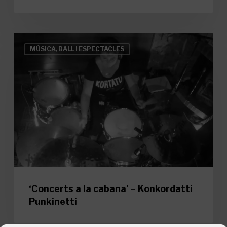
‘Concerts
MÚSICA, BALL I ESPECTACLES
a
la
cabana’
–
Konkordatti
Punkinetti
‘Concerts a la cabana’ – Konkordatti
Punkinetti