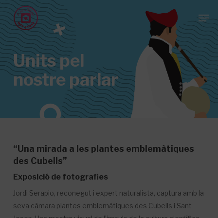
Skip
Menu
Men
to
main
content
Units pel
nostre parlar
“Una mirada a les plantes emblemàtiques
des Cubells”
Exposició de fotografies
Jordi Serapio, reconegut i expert naturalista, captura amb la
seva càmara plantes emblemàtiques des Cubells i Sant